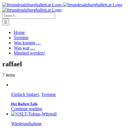
Skip
to
content
Search
for:
Home
Termine
Was kommt …
Was war …
Mitglied werden!
raffael
7 items
Einfach Spitze!
,
Termine
Der Ballett-Talk
Continue reading
Wiederaufnahme